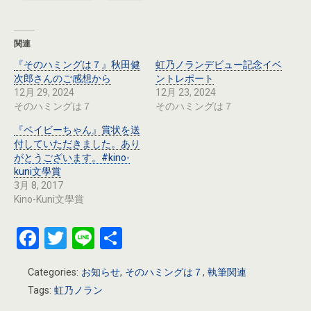
関連
『そのハミングは７』秋田健
虹乃ノランデビュー記念イベ
次郎さんのご感想から
ントレポート
12月 29, 2024
12月 23, 2024
そのハミングは７
そのハミングは７
『ベイビーちゃん』賞状を送
付していただきました。あり
がとうございます。#kino-
kuni文學賞
3月 8, 2017
Kino-Kuni文學賞
F
T
Li
共
a
wi
n
有
Categories:
お知らせ
,
そのハミングは７
,
執筆関連
ce
tt
e
Tags:
虹乃ノラン
b
er