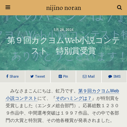
nijino noran
5月 28, 2024
第９回カクヨムWeb小説コンテ
スト 特別賞受賞
Share
Tweet
Pin
Mail
SMS
みなさまこんにちは、虹乃です。
第９回カクヨムWeb
小説コンテスト
にて、『
そのハミングは７
』が特別賞を
受賞しました（エンタメ総合部門）。応募総数１２３０
９作品中、中間選考突破は１９９７作品。その中で各部
門の大賞と特別賞、その他各種賞が発表されました。