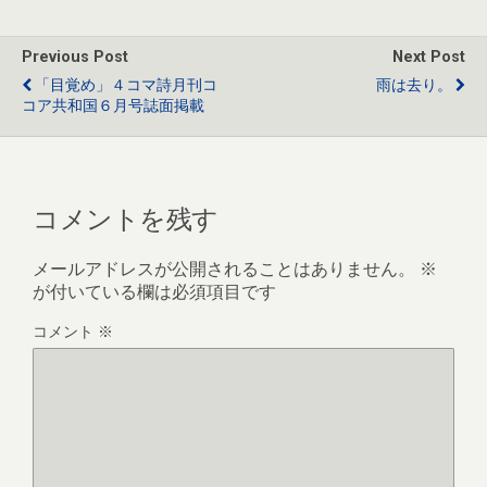
o
o
Previous Post
Next Post
k
「目覚め」４コマ詩月刊コ
雨は去り。
コア共和国６月号誌面掲載
コメントを残す
メールアドレスが公開されることはありません。
※
が付いている欄は必須項目です
コメント
※