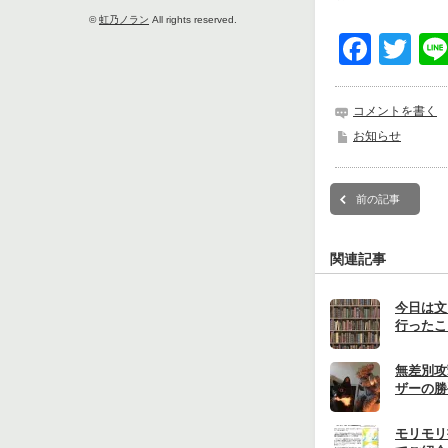
©
虹乃ノラン
All rights reserved.
Face
Tw
コメントを書く
お知らせ
前の記事
関連記事
今日は文
行ったこ
無差別攻
ザーの勝
モリモリ