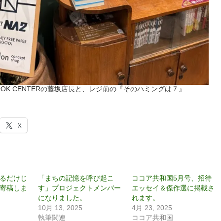
 BOOK CENTERの藤坂店長と、レジ前の『そのハミングは７』
X
るだけじ
「まちの記憶を呼び起こ
ココア共和国5月号、招待
寄稿しま
す」プロジェクトメンバー
エッセイ＆傑作選に掲載さ
になりました。
れます。
10月 13, 2025
4月 23, 2025
執筆関連
ココア共和国