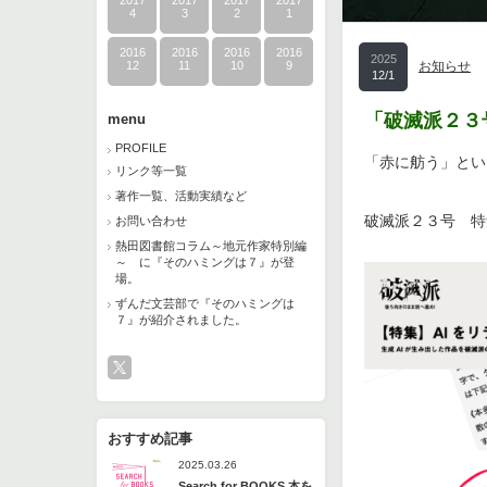
2017
2017
2017
2017
4
3
2
1
2016
2016
2016
2016
2025
12
11
10
9
お知らせ
12/1
「破滅派２３
menu
PROFILE
「赤に舫う」とい
リンク等一覧
著作一覧、活動実績など
破滅派２３号 特
お問い合わせ
熱田図書館コラム～地元作家特別編
～ に『そのハミングは７』が登
場。
ずんだ文芸部で『そのハミングは
７』が紹介されました。
おすすめ記事
2025.03.26
Search for BOOKS 本を