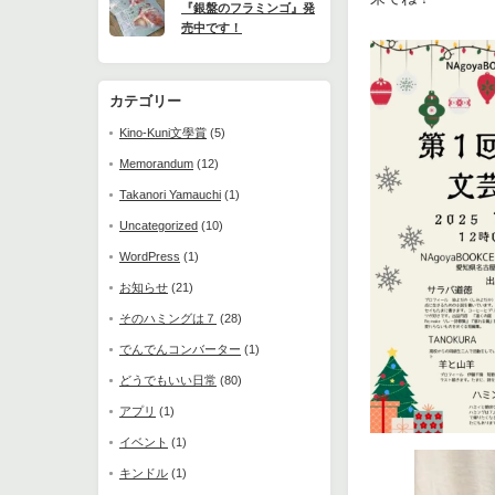
『銀盤のフラミンゴ』発
売中です！
カテゴリー
Kino-Kuni文學賞
(5)
Memorandum
(12)
Takanori Yamauchi
(1)
Uncategorized
(10)
WordPress
(1)
お知らせ
(21)
そのハミングは７
(28)
でんでんコンバーター
(1)
どうでもいい日常
(80)
アプリ
(1)
イベント
(1)
キンドル
(1)