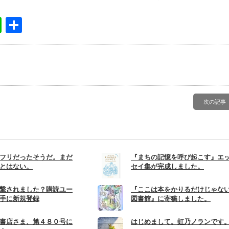
book
itter
Line
共
有
次の記事
フリだったそうだ。まだ
『まちの記憶を呼び起こす』エ
とはない。
セイ集が完成しました。
撃されました？購読ユー
『ここは本をかりるだけじゃな
手に新規登録
図書館』に寄稿しました。
書店さま、第４８０号に
はじめまして。虹乃ノランです