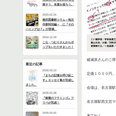
探そう、本屋を巡ろう。
2025.02.24
熱田図書館コラム～地元
作家特別編～ に『その
ハミングは７』が登場。
2024.12.29
こな・つむりさんからポ
ップをいただきました！
破滅派さんのご厚
最近の記事
2026.03.13
定価１０００円。
『まちの記憶を呼び起こ
す』エッセイ集が完成し
ました。
会場は、名古屋駅
2026.02.08
『銀盤のフラミンゴ』フ
名古屋駅西文芸マ
リペが完成！
2026.02.02
来てね！