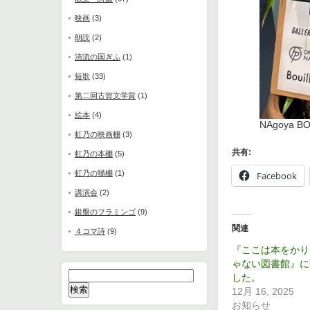
映画
(3)
朗読
(2)
清流の国ぎふ
(1)
短歌
(33)
第二回古賀文学賞
(1)
絵本
(4)
NAgoya
虹乃の映画棚
(3)
共有:
虹乃の本棚
(5)
虹乃の猫棚
(1)
Facebook
講演会
(2)
銀盤のフラミンゴ
(9)
関連
４コマ詩
(9)
『ここは本をかり
ゃない図書館』に
検
した。
索:
12月 16, 2025
お知らせ