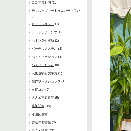
ココア共和国
(20)
ディスカヴァートゥエンティワン
(2)
ネットプリント
(1)
ノベラボグランプリ
(5)
ハミング研究所
(1)
パーテルノステル
(1)
ヘアドネーション
(1)
ベイビーちゃん
(8)
人生逆噴射文学賞
(3)
創作ワークショップ
(1)
古賀コン
(3)
名古屋市図書館
(5)
執筆関連
(10)
守山図書館
(3)
志段味図書館
(3)
散文・詩篇
(67)