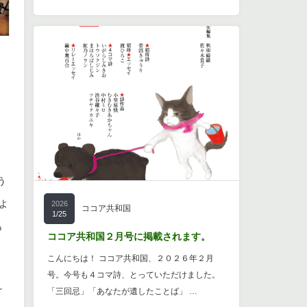
う
よ
2026
ココア共和国
1/25
も
ココア共和国２月号に掲載されます。
こんにちは！ ココア共和国、２０２６年２月
号。今号も４コマ詩、とっていただけました。
れ
「三回忌」「あなたが遺したことば」 …