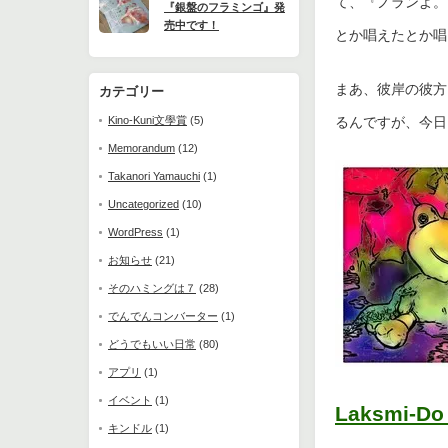
て、『ノランよ。
『銀盤のフラミンゴ』発
売中です！
とか唱えたとか唱
まあ、彼岸の彼方
カテゴリー
Kino-Kuni文學賞
(5)
るんですが、今日
Memorandum
(12)
Takanori Yamauchi
(1)
Uncategorized
(10)
WordPress
(1)
お知らせ
(21)
そのハミングは７
(28)
でんでんコンバーター
(1)
どうでもいい日常
(80)
アプリ
(1)
イベント
(1)
Laksmi-
キンドル
(1)