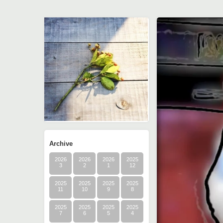
Archive
2026
2026
2026
2025
3
2
1
12
2025
2025
2025
2025
11
10
9
8
2025
2025
2025
2025
7
6
5
4