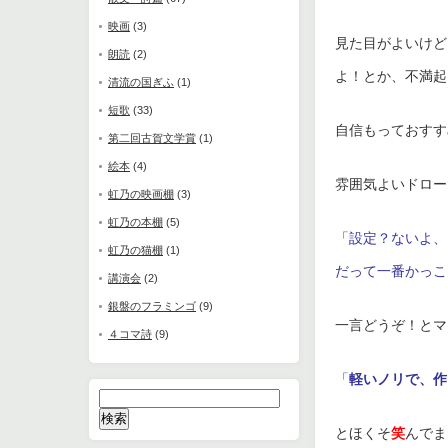
映画
(3)
見た目がよいけど
朗読
(2)
よ！とか、不満起
清流の国ぎふ
(1)
短歌
(33)
自信もっておすす
第二回古賀文学賞
(1)
絵本
(4)
雰囲気よいドロー
虹乃の映画棚
(3)
虹乃の本棚
(5)
「
設定？ないよ、
虹乃の猫棚
(1)
だって一番かっこ
講演会
(2)
銀盤のフラミンゴ
(9)
一言どうぞ！とマ
４コマ詩
(9)
「
軽いノリで、作
検
索:
とほくそ
笑
んでま