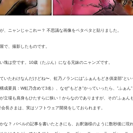
が、ニャンじゃこれー？ 不思議な画像をペタペタと貼りました。
屋で、撮影したものです。
い塊は空です。10歳（たぶん）になる兄妹のニャンズです。
ていたわけなんだけどね〜、虹乃ノランには”ふぁんもどき俱楽部”とい
構成要員：W虹乃含めて3名）、なぜ”もどき”かっていったら、”ふぁん”
が立場も肩身もひたすらに狭い！からなのでありますが、その”ふぁん
誉会長さまは、実はソフトウェア開発をしておられます。
かな？ バベルの記事を書いたときにも、お釈迦様のように数秒後に現