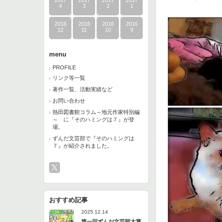
2017
2017
2017
2017
4
3
2
1
2016
2016
2016
2016
12
11
10
9
menu
PROFILE
リンク等一覧
著作一覧、活動実績など
お問い合わせ
熱田図書館コラム～地元作家特別編
～ に『そのハミングは７』が登
場。
ずんだ文芸部で『そのハミングは
７』が紹介されました。
おすすめ記事
2025.12.14
第一回ずんだ文芸部大賞