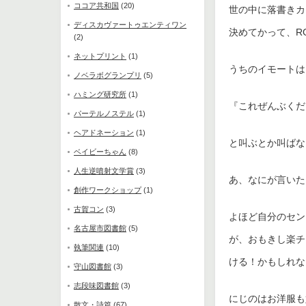
ココア共和国
(20)
世の中に落書きカ
ディスカヴァートゥエンティワン
決めてかって、R
(2)
ネットプリント
(1)
うちのイモートは
ノベラボグランプリ
(5)
ハミング研究所
(1)
『これぜんぶくだ
パーテルノステル
(1)
ヘアドネーション
(1)
と叫ぶとか叫ばな
ベイビーちゃん
(8)
人生逆噴射文学賞
(3)
あ、なにが言いた
創作ワークショップ
(1)
古賀コン
(3)
よほど自分のセン
名古屋市図書館
(5)
が、おもきし楽チ
執筆関連
(10)
ける！かもしれな
守山図書館
(3)
志段味図書館
(3)
にじのはお洋服も
散文・詩篇
(67)