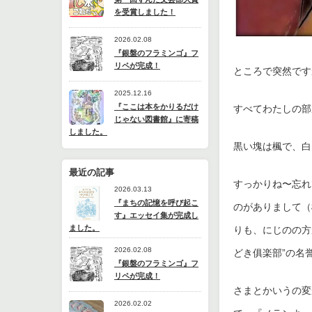
を受賞しました！
2026.02.08
『銀盤のフラミンゴ』フ
リペが完成！
ところで突然です
2025.12.16
『ここは本をかりるだけ
すべてわたしの部
じゃない図書館』に寄稿
しました。
黒い塊は楓で、白
最近の記事
すっかりね〜忘れ
2026.03.13
『まちの記憶を呼び起こ
のがありまして（
す』エッセイ集が完成し
ました。
りも、にじのの方
2026.02.08
どき俱楽部”の名
『銀盤のフラミンゴ』フ
リペが完成！
さまとかいうの変
2026.02.02