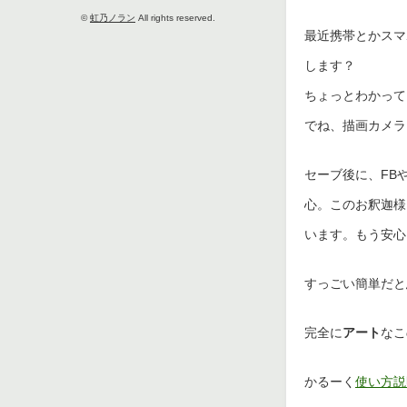
©
虹乃ノラン
All rights reserved.
最近携帯とかスマ
します？
ちょっとわかって
でね、描画カメラ
セーブ後に、FBや
心。このお釈迦様
います。もう安心
すっごい簡単だと
完全に
アート
なこ
かるーく
使い方説