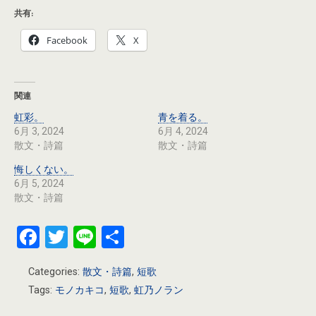
共有:
Facebook
X
関連
虹彩。
青を着る。
6月 3, 2024
6月 4, 2024
散文・詩篇
散文・詩篇
悔しくない。
6月 5, 2024
散文・詩篇
F
T
Li
共
a
wi
n
有
Categories:
散文・詩篇
,
短歌
ce
tt
e
Tags:
モノカキコ
,
短歌
,
虹乃ノラン
b
er