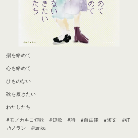
指を絡めて
心も絡めて
ひものない
靴を履きたい
わたしたち
#モノカキコ短歌 #短歌 #詩 #自由律 #短文 #虹
乃ノラン #tanka