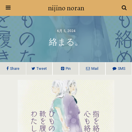
nijino noran
6月 5, 2024
絡まる。
Share
Tweet
Pin
Mail
SMS