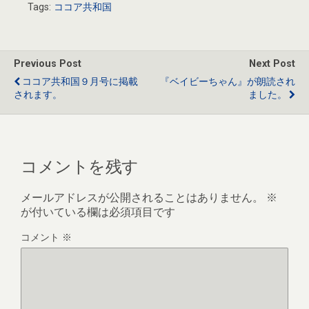
Tags:
ココア共和国
b
er
o
o
Previous Post
Next Post
k
ココア共和国９月号に掲載
『ベイビーちゃん』が朗読され
されます。
ました。
コメントを残す
メールアドレスが公開されることはありません。
※
が付いている欄は必須項目です
コメント
※