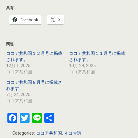
共有:
Facebook
X
関連
ココア共和国１２月号に掲載
ココア共和国１１月号に掲載
されます。
されます。
12月 1, 2025
10月 29, 2025
ココア共和国
ココア共和国
ココア共和国８月号に掲載さ
れます。
7月 24, 2025
ココア共和国
F
T
Li
共
a
wi
n
有
Categories:
ココア共和国
,
４コマ詩
ce
tt
e