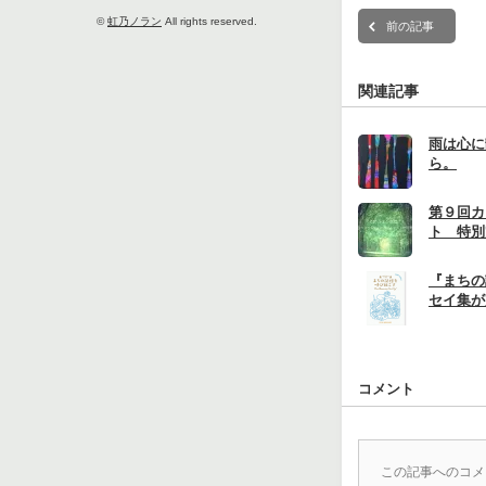
©
虹乃ノラン
All rights reserved.
前の記事
関連記事
雨は心に
ら。
第９回カ
ト 特別
『まちの
セイ集が
コメント
この記事へのコメ