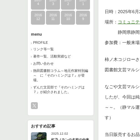
2017
2017
2017
2017
4
3
2
1
日時：2025年6月21
2016
2016
2016
2016
12
11
10
9
場所：
コミュニテ
静岡県静岡市葵
menu
参加費：一般来場
PROFILE
リンク等一覧
著作一覧、活動実績など
柿ノ木コジローさ
お問い合わせ
図書館文芸マルシ
熱田図書館コラム～地元作家特別編
～ に『そのハミングは７』が登
場。
なごや文芸マルシ
ずんだ文芸部で『そのハミングは
７』が紹介されました。
したが、今回は純
～～。（静マル運
す）
おすすめ記事
当日販売するお品
2025.12.02
虹乃ノランの名前の由来