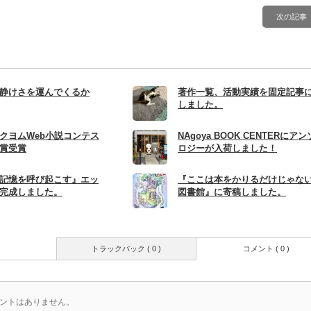
次の記事
静けさを運んでくるか
著作一覧、活動実績を固定記事
しました。
クヨムWeb小説コンテス
NAgoya BOOK CENTERにアン
賞受賞
ロジーが入荷しました！
記憶を呼び起こす』エッ
『ここは本をかりるだけじゃな
完成しました。
図書館』に寄稿しました。
トラックバック ( 0 )
コメント ( 0 )
ントはありません。