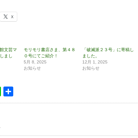
X
館文芸マ
モリモリ書店さま、第４８
「破滅派２３号」に寄稿し
しまし
０号にてご紹介！
ました。
5月 8, 2025
12月 1, 2025
お知らせ
お知らせ
book
itter
Line
共
有
ェ