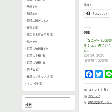
共有:
映画
(3)
Facebook
朗読
(2)
清流の国ぎふ
(1)
短歌
(33)
関連
第二回古賀文学賞
(1)
「なごや守山図書
絵本
(4)
ルシェ」終了いた
虹乃の映画棚
(3)
た。
2月 24, 2025
虹乃の本棚
(5)
名古屋市図書館
虹乃の猫棚
(1)
講演会
(2)
Face
Tw
銀盤のフラミンゴ
(9)
４コマ詩
(9)
コメントを書く
お知らせ
検
静岡文学マルシ
索: