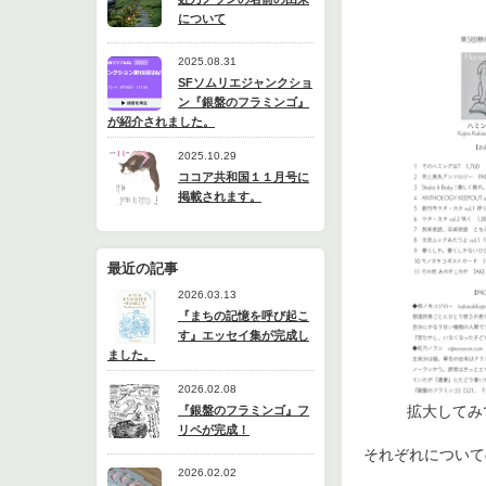
について
2025.08.31
SFソムリエジャンクショ
ン『銀盤のフラミンゴ』
が紹介されました。
2025.10.29
ココア共和国１１月号に
掲載されます。
最近の記事
2026.03.13
『まちの記憶を呼び起こ
す』エッセイ集が完成し
ました。
2026.02.08
拡大してみ
『銀盤のフラミンゴ』フ
リペが完成！
それぞれについて
2026.02.02