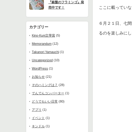
『銀盤のフラミンゴ』発
ここに載っていな
売中です！
６月２１日、七間
カテゴリー
るのを楽しみにし
Kino-Kuni文學賞
(5)
Memorandum
(12)
Takanori Yamauchi
(1)
Uncategorized
(10)
WordPress
(1)
お知らせ
(21)
そのハミングは７
(28)
でんでんコンバーター
(1)
どうでもいい日常
(80)
アプリ
(1)
イベント
(1)
キンドル
(1)