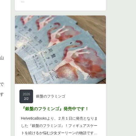
…
山
で
す
2026
銀盤のフラミンゴ
2/2
『銀盤のフラミンゴ』発売中です！
HelveticaBooksより、２月１日に発売となりま
した『銀盤のフラミンゴ』！フィギュアスケー
トを続けるか悩む少女ダーリーンの物語です…