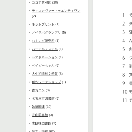
ココア共和国
(20)
ディスカヴァートゥエンティワン
(2)
ネットプリント
(1)
ノベラボグランプリ
(5)
ハミング研究所
(1)
パーテルノステル
(1)
ヘアドネーション
(1)
ベイビーちゃん
(8)
人生逆噴射文学賞
(3)
創作ワークショップ
(1)
古賀コン
(3)
名古屋市図書館
(5)
執筆関連
(10)
守山図書館
(3)
志段味図書館
(3)
散文・詩篇
(67)