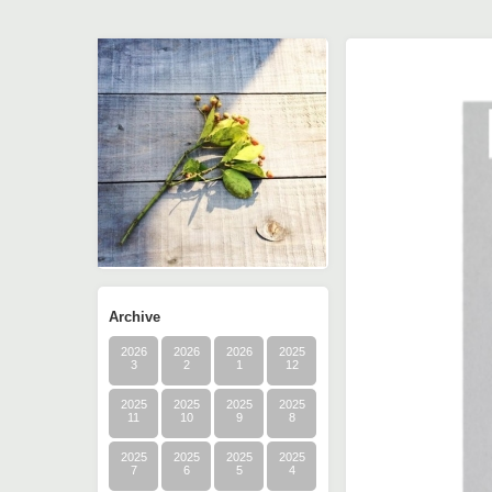
Archive
2026
2026
2026
2025
3
2
1
12
2025
2025
2025
2025
11
10
9
8
2025
2025
2025
2025
7
6
5
4