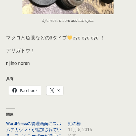
5)lenses : macro and fish-eyes.
マクロと魚眼などの3タイプ
eye eye eye ！
アリガトウ！
nijino noran.
共有:
Facebook
X
関連
WordPressの管理画面にスパ
虹の橋
ムアカウントが追加されてい
11月 5, 2016
る スパムユーザーが勝手に
絵本