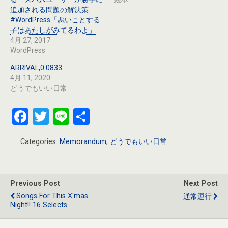
追加される問題の解決策
#WordPress「悪いことする
子はあたしがみてるわよ」
4月 27, 2017
WordPress
ARRIVAL,0.0833
4月 11, 2020
どうでもいい日常
F
T
Li
共
a
wi
n
有
Categories:
Memorandum
,
どうでもいい日常
ce
tt
e
b
er
o
Previous Post
Next Post
o
Songs For This X'mas
通常運行
Night!! 16 Selects.
k