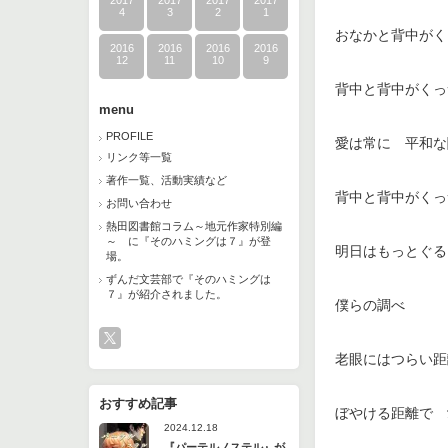
2017
2017
2017
2017
4
3
2
1
おなかと背中がく
2016
2016
2016
2016
12
11
10
9
背中と背中がくっ
menu
PROFILE
愛は常に 平和な
リンク等一覧
著作一覧、活動実績など
背中と背中がくっ
お問い合わせ
熱田図書館コラム～地元作家特別編
～ に『そのハミングは７』が登
明日はもっとぐる
場。
ずんだ文芸部で『そのハミングは
７』が紹介されました。
僕らの調べ
老眼にはつらい距
おすすめ記事
ぼやける距離で 
2024.12.18
『パーテルノステル』が