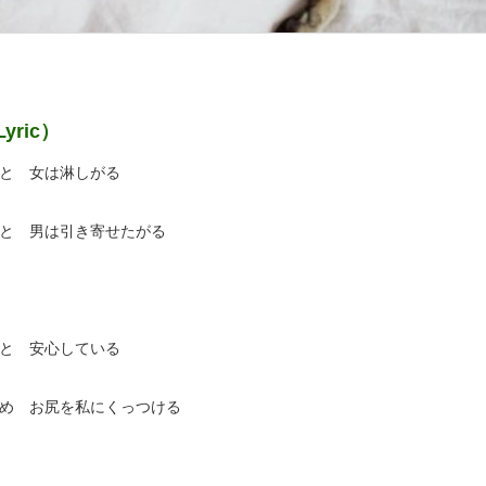
ric）
と 女は淋しがる
と 男は引き寄せたがる
と 安心している
め お尻を私にくっつける