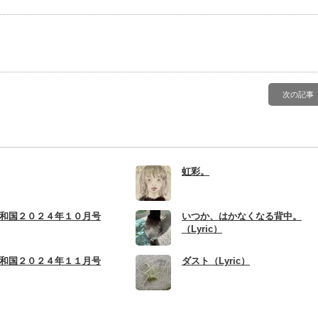
有
次の記事
虹彩。
和国２０２４年１０月号
いつか、はかなくなる背中。
（Lyric）
和国２０２４年１１月号
ダスト（Lyric）