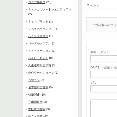
ココア共和国
(20)
コメント
ディスカヴァートゥエンティワン
(2)
ネットプリント
(1)
この記事へのコメ
ノベラボグランプリ
(5)
ハミング研究所
(1)
パーテルノステル
(1)
ヘアドネーション
(1)
名前
( 必須 )
ベイビーちゃん
(8)
人生逆噴射文学賞
(3)
E-MAIL
( 必須 ) 
創作ワークショップ
(1)
古賀コン
(3)
URL
名古屋市図書館
(5)
執筆関連
(10)
守山図書館
(3)
志段味図書館
(3)
散文・詩篇
(67)