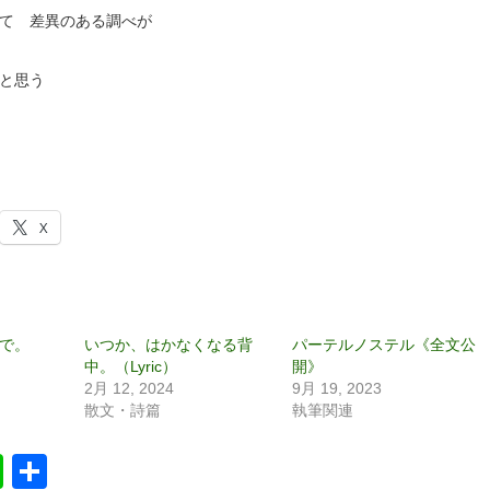
て 差異のある調べが
と思う
X
で。
いつか、はかなくなる背
パーテルノステル《全文公
中。（Lyric）
開》
2月 12, 2024
9月 19, 2023
散文・詩篇
執筆関連
book
itter
Line
共