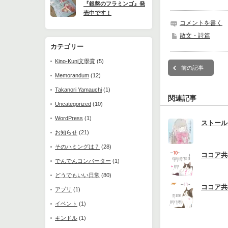
『銀盤のフラミンゴ』発
売中です！
コメントを書く
散文・詩篇
カテゴリー
Kino-Kuni文學賞
(5)
前の記事
Memorandum
(12)
Takanori Yamauchi
(1)
関連記事
Uncategorized
(10)
WordPress
(1)
ストール
お知らせ
(21)
そのハミングは７
(28)
ココア共
でんでんコンバーター
(1)
どうでもいい日常
(80)
ココア共
アプリ
(1)
イベント
(1)
キンドル
(1)