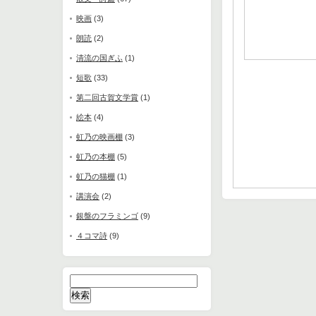
映画
(3)
朗読
(2)
清流の国ぎふ
(1)
短歌
(33)
第二回古賀文学賞
(1)
絵本
(4)
虹乃の映画棚
(3)
虹乃の本棚
(5)
虹乃の猫棚
(1)
講演会
(2)
銀盤のフラミンゴ
(9)
４コマ詩
(9)
検
索: