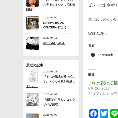
ステキコミックにて配信
ピントは多少ずれ
開始
2025.04.09
重ね合うのがいい
NAgoya BOOK
CENTERへ行こう！
家族の調べ
2020.04.11
ARRIVAL,0.0833
共有:
Facebook
最近の記事
2026.03.13
関連
『まちの記憶を呼び起こ
す』エッセイ集が完成し
それは深夜の公園
ました。
6月 26, 2017
どうでもいい日常
2026.02.08
『銀盤のフラミンゴ』フ
リペが完成！
Face
Tw
2026.02.02