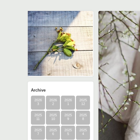
Archive
2026
2026
2026
2025
3
2
1
12
2025
2025
2025
2025
11
10
9
8
2025
2025
2025
2025
7
6
5
4